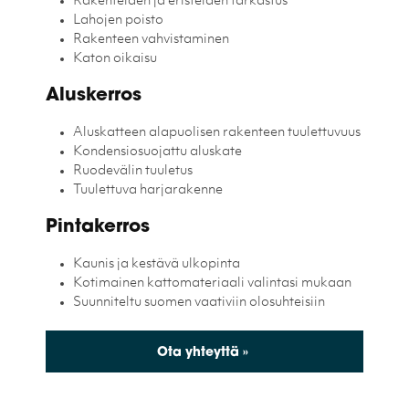
Rakenteiden ja eristeiden tarkastus
Lahojen poisto
Rakenteen vahvistaminen
Katon oikaisu
Aluskerros
Aluskatteen alapuolisen rakenteen tuulettuvuus
Kondensiosuojattu aluskate
Ruodevälin tuuletus
Tuulettuva harjarakenne
Pintakerros
Kaunis ja kestävä ulkopinta
Kotimainen kattomateriaali valintasi mukaan
Suunniteltu suomen vaativiin olosuhteisiin
Ota yhteyttä »