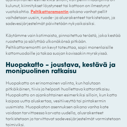
ajankohtainen esimerkiksi silloin, kun pellin maalipinta on
kulunut, kiinnitykset löystyneet tai kattoon on ilmestynyt
vuotokohtia.
Peltikattoremontin
aikana vanhat pellit
vaihdetaan uusiin, ruode- ja alusrakenteet tarkistetaan, ja
sadevesijärjestelmät päivitetään nykyaikaisiksi.
Käytämme vain kotimaista, pinnoitettua terästä, joka kestää
ruostetta ja säilyttää ulkonäkönsä pitkään.
Peltikattoremontti on kevyt toteuttaa, sopii monenlaisille
kattomuodoille ja takaa suojan kovissakin myrskyissä.
Huopakatto – joustava, kestävä ja
monipuolinen ratkaisu
Huopakatto on erinomainen valinta, kun halutaan
pitkäikäinen, tiivis ja helposti huollettava kattoratkaisu.
Huopakatto on ajankohtainen esimerkiksi silloin, kun katto
kaipaa uutta aluskertaa, vesitiiveyttä tai pintakermin
uusimista. Huopakaton asennuksen aikana vanha kate
voidaan tarvittaessa korvata uudella, alusrakenteet
tarkistetaan ja tarvittavat sadevesijärjestelmät varmistetaan
toimiviksi.