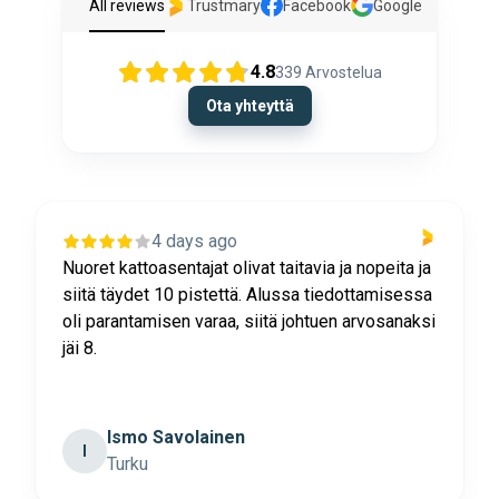
All reviews
Trustmary
Facebook
Google
4.8
339
Arvostelua
Ota yhteyttä
4 days ago
Nuoret kattoasentajat olivat taitavia ja nopeita ja
siitä täydet 10 pistettä. Alussa tiedottamisessa
oli parantamisen varaa, siitä johtuen arvosanaksi
jäi 8.
Ismo Savolainen
I
Turku