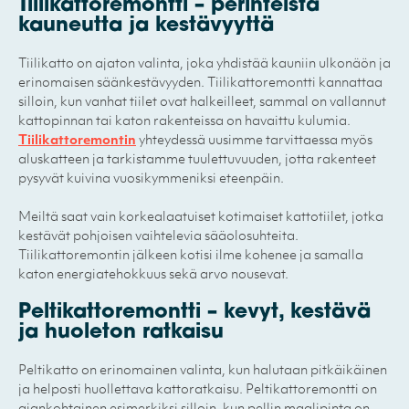
Tiilikattoremontti – perinteistä
kauneutta ja kestävyyttä
Tiilikatto on ajaton valinta, joka yhdistää kauniin ulkonäön ja
erinomaisen säänkestävyyden. Tiilikattoremontti kannattaa
silloin, kun vanhat tiilet ovat halkeilleet, sammal on vallannut
kattopinnan tai katon rakenteissa on havaittu kulumia.
Tiilikattoremontin
yhteydessä uusimme tarvittaessa myös
aluskatteen ja tarkistamme tuulettuvuuden, jotta rakenteet
pysyvät kuivina vuosikymmeniksi eteenpäin.
Meiltä saat vain korkealaatuiset kotimaiset kattotiilet, jotka
kestävät pohjoisen vaihtelevia sääolosuhteita.
Tiilikattoremontin jälkeen kotisi ilme kohenee ja samalla
katon energiatehokkuus sekä arvo nousevat.
Peltikattoremontti – kevyt, kestävä
ja huoleton ratkaisu
Peltikatto on erinomainen valinta, kun halutaan pitkäikäinen
ja helposti huollettava kattoratkaisu. Peltikattoremontti on