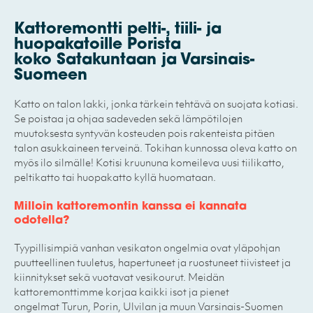
Kattoremontti pelti-, tiili- ja
huopakatoille Porista
koko Satakuntaan ja Varsinais-
Suomeen
Katto on talon lakki, jonka tärkein tehtävä on suojata kotiasi.
Se poistaa ja ohjaa sadeveden sekä lämpötilojen
muutoksesta syntyvän kosteuden pois rakenteista pitäen
talon asukkaineen terveinä. Tokihan kunnossa oleva katto on
myös ilo silmälle! Kotisi kruununa komeileva uusi tiilikatto,
peltikatto tai huopakatto kyllä huomataan.
Milloin kattoremontin kanssa ei kannata
odotella?
Tyypillisimpiä vanhan vesikaton ongelmia ovat yläpohjan
puutteellinen tuuletus, hapertuneet ja ruostuneet tiivisteet ja
kiinnitykset sekä vuotavat vesikourut. Meidän
kattoremonttimme korjaa kaikki isot ja pienet
ongelmat Turun, Porin, Ulvilan ja muun Varsinais-Suomen