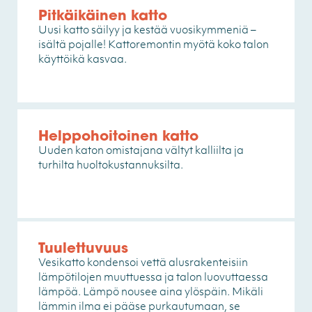
Pitkäikäinen katto
Uusi katto säilyy ja kestää vuosikymmeniä –
isältä pojalle! Kattoremontin myötä koko talon
käyttöikä kasvaa.
Helppohoitoinen katto
Uuden katon omistajana vältyt kalliilta ja
turhilta huoltokustannuksilta.
Tuulettuvuus
Vesikatto kondensoi vettä alusrakenteisiin
lämpötilojen muuttuessa ja talon luovuttaessa
lämpöä. Lämpö nousee aina ylöspäin. Mikäli
lämmin ilma ei pääse purkautumaan, se