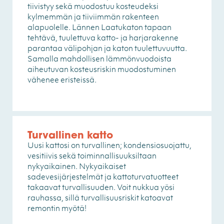
tiivistyy sekä muodostuu kosteudeksi
kylmemmän ja tiiviimmän rakenteen
alapuolelle. Lännen Laatukaton tapaan
tehtävä, tuulettuva katto- ja harjarakenne
parantaa välipohjan ja katon tuulettuvuutta.
Samalla mahdollisen lämmönvuodoista
aiheutuvan kosteusriskin muodostuminen
vähenee eristeissä.
Turvallinen katto
Uusi kattosi on turvallinen; kondensiosuojattu,
vesitiivis sekä toiminnallisuuksiltaan
nykyaikainen. Nykyaikaiset
sadevesijärjestelmät ja kattoturvatuotteet
takaavat turvallisuuden. Voit nukkua yösi
rauhassa, sillä turvallisuusriskit katoavat
remontin myötä!