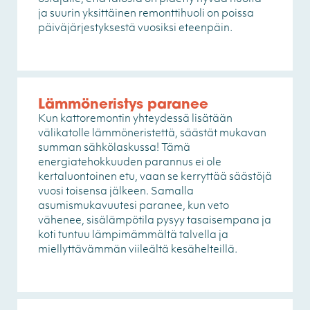
ja suurin yksittäinen remonttihuoli on poissa
päiväjärjestyksestä vuosiksi eteenpäin.
Lämmöneristys paranee
Kun kattoremontin yhteydessä lisätään
välikatolle lämmöneristettä, säästät mukavan
summan sähkölaskussa! Tämä
energiatehokkuuden parannus ei ole
kertaluontoinen etu, vaan se kerryttää säästöjä
vuosi toisensa jälkeen. Samalla
asumismukavuutesi paranee, kun veto
vähenee, sisälämpötila pysyy tasaisempana ja
koti tuntuu lämpimämmältä talvella ja
miellyttävämmän viileältä kesähelteillä.