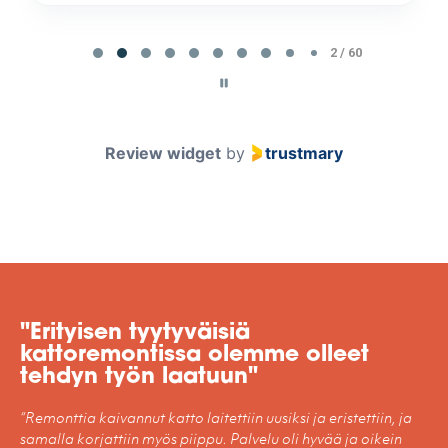
Page
2
2 / 60
of
60
Review widget
by
trustmary
"Erityisen tyytyväisiä
kattoremontissa olemme olleet
tehdyn työn laatuun"
“Remonttia kaivannut katto laitettiin uusiksi ja eristettiin, ja
samalla korjattiin myös piippu. Palvelu oli hyvää ja oikein