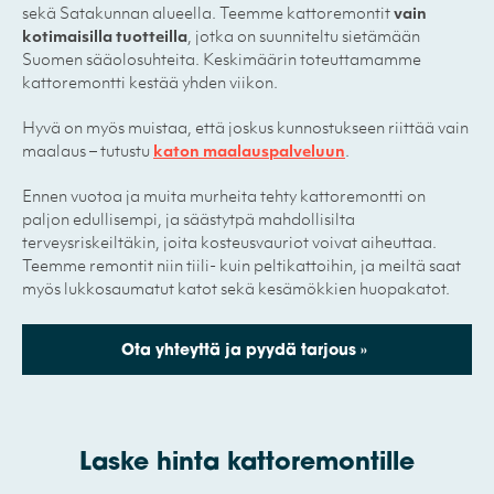
sekä Satakunnan alueella. Teemme kattoremontit
vain
kotimaisilla tuotteilla
, jotka on suunniteltu sietämään
Suomen sääolosuhteita. Keskimäärin toteuttamamme
kattoremontti kestää yhden viikon.
Hyvä on myös muistaa, että joskus kunnostukseen riittää vain
maalaus – tutustu
katon maalauspalveluun
.
Ennen vuotoa ja muita murheita tehty kattoremontti on
paljon edullisempi, ja säästytpä mahdollisilta
terveysriskeiltäkin, joita kosteusvauriot voivat aiheuttaa.
Teemme remontit niin tiili- kuin peltikattoihin, ja meiltä saat
myös lukkosaumatut katot sekä kesämökkien huopakatot.
Ota yhteyttä ja pyydä tarjous »
Laske hinta kattoremontille