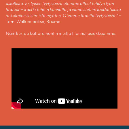
asiallista. Erityisen tyytyväisiä olemme olleet tehdyn työn
laatuun – kaikki tehtiin kunnolla ja viimeisteltiin laudoituksia
ja kulmien siistimistä myöten. Olemme todella tyytyväisiä.”
–
Tomi Walkealaakso, Rauma
Näin kertoo kattoremontin meiltä tilannut asiakkaamme.