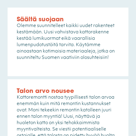
Säältä suojaan
Olemme suunnitelleet kaikki uudet rakenteet
kestämään. Uusi vahvistava kattorakenne
kestää lumikuormat eikä vaarallisia
lumenpudotustöitä tarvita. Käytämme
ainoastaan kotimaisia materiaaleja, jotka on
suunniteltu Suomen vaativiin olosuhteisiin!
Talon arvo nousee
Kattoremontti nostaa tyypillisesti talon arvoa
enemmän kuin mitä remontin kustannukset
ovat. Moni tekeekin remontin katolleen juuri
ennen talon myyntiä! Uusi, näyttävä ja
huoleton katto on yksi tehokkaimmista
myyntivalteista. Se viestii potentiaaliselle
ostajalle, että talosta on pidetty hyvää huolta