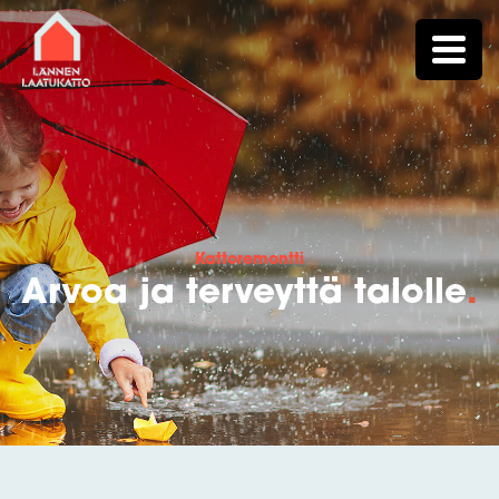
Kattoremontti
Arvoa ja terveyttä talolle
.